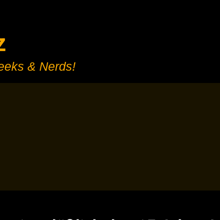
z
Geeks & Nerds!