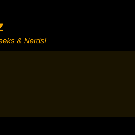
z
Geeks & Nerds!