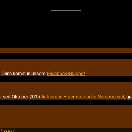
n? Dann komm in unsere
Facebook-Gruppe!
n seit Oktober 2015
Aufnerden – der steirische Nerdpodcast
, q
lärung