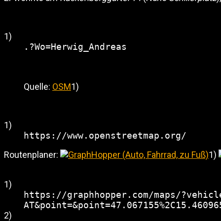
1)
.?Wo=Herwig_Andreas
Quelle:
OSM
1)
1)
https://www.openstreetmap.org/
Routenplaner:
1)
1)
https://graphhopper.com/maps/?vehicl
AT&point=&point=47.067155%2C15.46096
2)