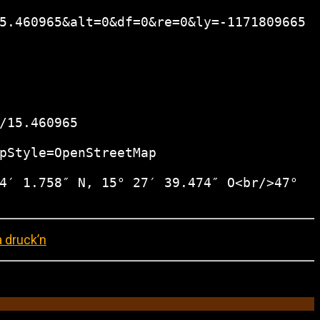
5.460965&alt=0&df=0&re=0&ly=-1171809665
/15.460965
pStyle=OpenStreetMap
4′ 1.758″ N, 15° 27′ 39.474″ O<br/>47°
 druck’n