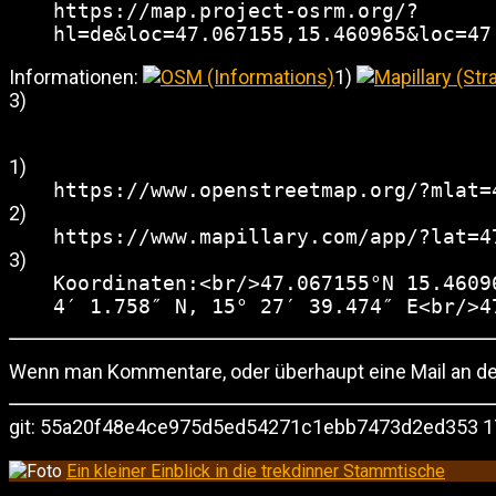
https://map.project-osrm.org/?
hl=de&loc=47.067155,15.460965&loc=47
Informationen:
1)
3)
1)
https://www.openstreetmap.org/?mlat=
2)
https://www.mapillary.com/app/?lat=4
3)
Koordinaten:<br/>47.067155°N 15.4609
4′ 1.758″ N, 15° 27′ 39.474″ E<br/>4
Wenn man Kommentare, oder überhaupt eine Mail an den 
git: 55a20f48e4ce975d5ed54271c1ebb7473d2ed353 17
Ein kleiner Einblick in die trekdinner Stammtische