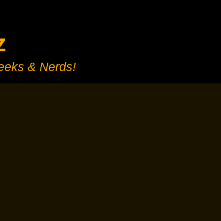
z
Geeks & Nerds!