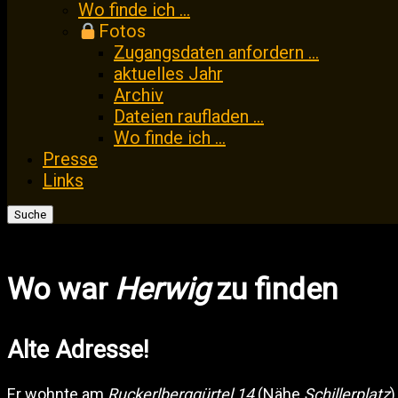
Wo finde ich …
Fotos
Zugangsdaten anfordern …
aktuelles Jahr
Archiv
Dateien raufladen …
Wo finde ich …
Presse
Links
Suche
nach:
Wo war
Herwig
zu finden
Alte Adresse!
Er wohnte am
Ruckerlberggürtel 14
(Nähe
Schillerplatz
)