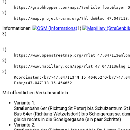
1)
https://graphhopper.com/maps/?vehicle=foot&layer=O
2)
https://map.project-osrm.org/?hl=de&loc=47.047113,
Informationen:
1)
3)
1)
https://www.openstreetmap.org/?mlat=47.047113&mlon
2)
https://www.mapillary.com/app/?lat=47.047113&lng=
3)
Koordinaten:<br/>47.047113°N 15.464652°O<br/>47.04
E<br/>47.047113 15.464652
Mit öffentlichen Verkehrsmitteln:
Variante 1:
Straßenbahn 6er (Richtung St.Peter) bis Schulzentrum St.
Bus 64er (Richtung Wetzelsdorf) bis Scheigergasse, dan
gleich rechts in die Scheigergasse (ein paar Schritte)
Variante 2: