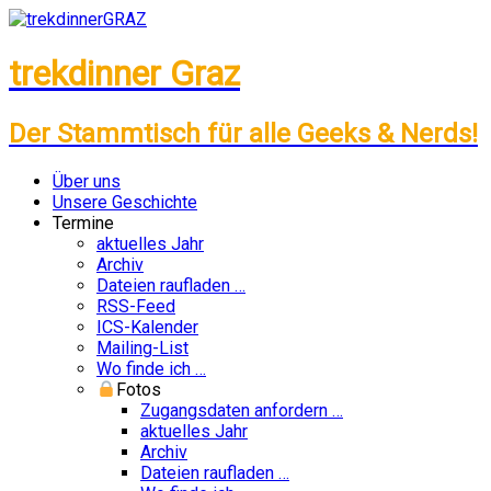
trekdinner Graz
Der Stammtisch für alle Geeks & Nerds!
Zum
Über uns
Inhalt
Unsere Geschichte
springen
Termine
aktuelles Jahr
Archiv
Dateien raufladen …
RSS-Feed
ICS-Kalender
Mailing-List
Wo finde ich …
Fotos
Zugangsdaten anfordern …
aktuelles Jahr
Archiv
Dateien raufladen …