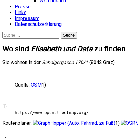
Wo finde ich …
Presse
Links
Impressum
Datenschutzerklärung
Suche
nach:
Wo sind
Elisabeth und Data
zu finden
Sie wohnen in der
Scheigergasse 170/1
(8042 Graz).
Quelle:
OSM
1)
1)
https://www.openstreetmap.org/
Routenplaner:
1)