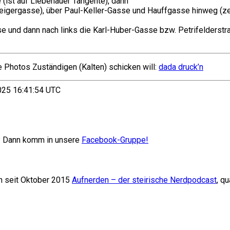
 (ist auf Liebenauer Tangente), dann
cheigergasse), über Paul-Keller-Gasse und Hauffgasse hinweg (z
e und dann nach links die Karl-Huber-Gasse bzw. Petrifelderstra
 Photos Zuständigen (Kalten) schicken will:
dada druck’n
25 16:41:54 UTC
n? Dann komm in unsere
Facebook-Gruppe!
n seit Oktober 2015
Aufnerden – der steirische Nerdpodcast
, q