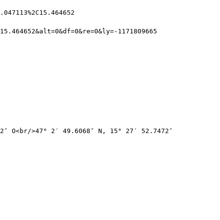
.047113%2C15.464652
15.464652&alt=0&df=0&re=0&ly=-1171809665
2″ O<br/>47° 2′ 49.6068″ N, 15° 27′ 52.7472″