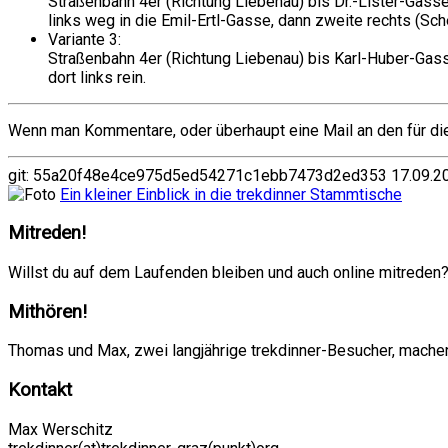
Straßenbahn 4er (Richtung Liebenau) bis Dr.-Lister-Gasse
links weg in die Emil-Ertl-Gasse, dann zweite rechts (S
Variante 3:
Straßenbahn 4er (Richtung Liebenau) bis Karl-Huber-Gass
dort links rein.
Wenn man Kommentare, oder überhaupt eine Mail an den für die
git: 55a20f48e4ce975d5ed54271c1ebb7473d2ed353 17.09.20
Ein kleiner Einblick in die trekdinner Stammtische
Mitreden!
Willst du auf dem Laufenden bleiben und auch online mitrede
Mithören!
Thomas und Max, zwei langjährige trekdinner-Besucher, mache
Kontakt
Max Werschitz