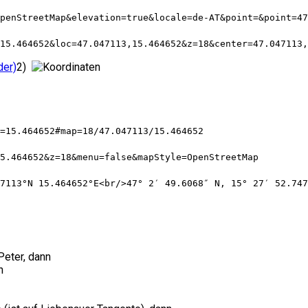
penStreetMap&elevation=true&locale=de-AT&point=&point=47
15.464652&loc=47.047113,15.464652&z=18&center=47.047113,
2)
=15.464652#map=18/47.047113/15.464652
15.464652&z=18&menu=false&mapStyle=OpenStreetMap
7113°N 15.464652°E<br/>47° 2′ 49.6068″ N, 15° 27′ 52.747
Peter, dann
n