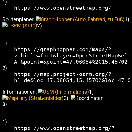
1)
https://www.openstreetmap.org/
Routenplaner:
1)
2)
1)
https://graphhopper.com/maps/?
vehicle=foot&layer=OpenStreetMap&ele
AT&point=&point=47.06054%2C15.45702
2)
https://map.project-osrm.org/?
hl=de&loc=47.06054,15.45702&loc=47.0
Informationen:
1)
2)
3)
1)
https://www.openstreetmap.org/?