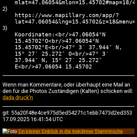
mlat=47.06054&mlon=15.45702#map=18/4
2)
https://www.mapillary.com/app/?
lat=47.06054&lng=15.45702&z=18&menu=
3)
Koordinaten:<br/>47.06054°N
15.45702°O<br/>47.06054°N
15.45702°E<br/>47° 3′ 37.944″ N,
15° 27′ 25.272″ O<br/>47° 3′
37.944″ N, 15° 27′ 25.272″
E<br/>47.06054 15.45702
Wenn man Kommentare, oder überhaupt eine Mail an
den für die Photos Zuständigen (Kalten) schicken will:
dada druck’n
git: 55a20f48e4ce975d5ed54271c1ebb7473d2ed353
17.09.2025 16:41:54 UTC
Ein kleiner Einblick in die trekdinner Stammtische